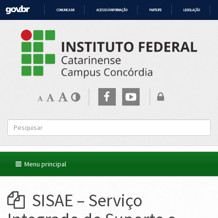
COMUNICA BR
ACESSO À INFORMAÇÃO
PARTICIPE
LEGISLAÇÃO
IR
PARA
O
CONTEÚDO
Menu principal
SISAE – Serviço