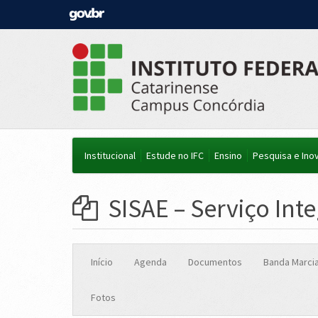
Institucional
Estude no IFC
Ensino
Pesquisa e Ino
SISAE – Serviço In
Início
Agenda
Documentos
Banda Marcia
Fotos