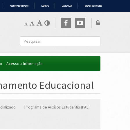
ACESSO À INFORMAÇÃO
PARTICIPE
LEGISLAÇÃO
ÓRGÃOS DO GOVERNO
co
Acesso a Informação
nhamento Educacional
cializado
Programa de Auxílios Estudantis (PAE)