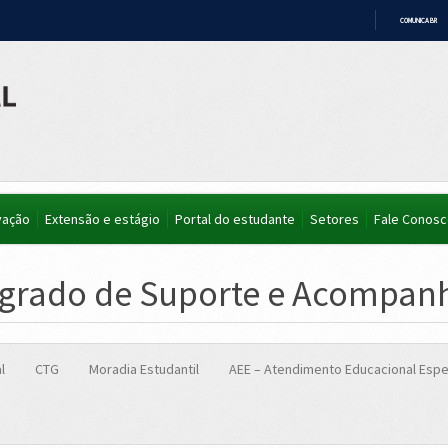
COMUNICA BR
IR
PARA
O
CONTEÚDO
vação
Extensão e estágio
Portal do estudante
Setores
Fale Conos
tegrado de Suporte e Acompa
l
CTG
Moradia Estudantil
AEE – Atendimento Educacional Espe